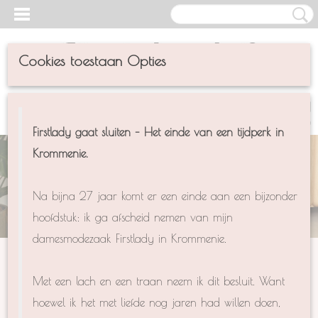
Cookies toestaan Opties
UW WINKELWAGEN
Inloggen
Registreren
(0)
Geen producten
Firstlady gaat sluiten – Het einde van een tijdperk in
Krommenie.
Na bijna 27 jaar komt er een einde aan een bijzonder
hoofdstuk: ik ga afscheid nemen van mijn
damesmodezaak Firstlady in Krommenie.
Met een lach en een traan neem ik dit besluit. Want
Welkom in de
hoewel ik het met liefde nog jaren had willen doen,