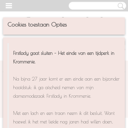
Cookies toestaan Opties
UW WINKELWAGEN
Inloggen
Registreren
(0)
Geen producten
Firstlady gaat sluiten – Het einde van een tijdperk in
Krommenie.
Home
>
CECIL
>
JUMPSUITS
Na bijna 27 jaar komt er een einde aan een bijzonder
Helaas bevinden er zich in deze categorie nog geen
hoofdstuk: ik ga afscheid nemen van mijn
producten.
damesmodezaak Firstlady in Krommenie.
Probeert u het later nog eens!
Met een lach en een traan neem ik dit besluit. Want
hoewel ik het met liefde nog jaren had willen doen,