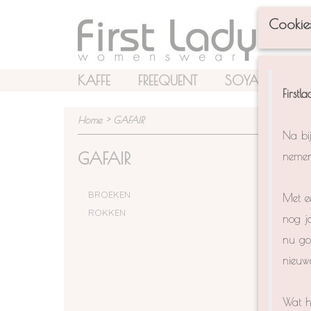
Websho
Cookie
KAFFE
FREEQUENT
SOYA CONCEP
Firstl
Home
>
GAFAIR
Na bi
GAFAIR
nemen
BROEKEN
Met ee
ROKKEN
nog ja
nu goe
nieuwe
Wat h