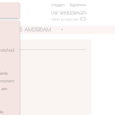
ductfilter
Inloggen
Registreren
UW WINKELWAGEN
(0)
Geen producten
IL
FOS AMSTERDAM
+
afscheid
iefde
et moment
n een
ke