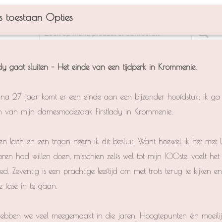
p
Over ons
Contact
Klantenservice
Voorwaarden
Privacy
Pro
s toestaan Opties
T
DREAMSTAR
STREET-ONE
DISTRICT
CEC
ady gaat sluiten – Het einde van een tijdperk in Krommenie.
jna 27 jaar komt er een einde aan een bijzonder hoofdstuk: ik ga 
 van mijn damesmodezaak Firstlady in Krommenie.
n lach en een traan neem ik dit besluit. Want hoewel ik het met l
ren had willen doen, misschien zelfs wel tot mijn 100ste, voelt h
d. Zeventig is een prachtige leeftijd om met trots terug te kijken e
 fase in te gaan.
ebben we veel meegemaakt in die jaren. Hoogtepunten én moeilij